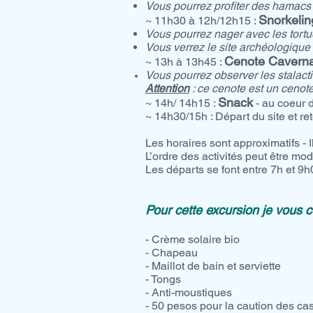
Vous pourrez profiter des hamacs 
Snorkelin
~ 11
h30 à 12h/12h15 :
Vous pourrez nager avec les tortu
Vous verrez le site archéologique
Cenote Cavern
~
13h à 13h45 :
Vous pourrez observer les stalacti
Attention
: ce cenote est un cenote
Snack
~
14h/ 14h15 :
- au coeur d
~ 14h30/15h : Départ du site et ret
Les horaires sont approximatifs - 
L’ordre des activités peut être mod
Les départs se font entre 7h et 9h0
Pour cette excursion je vous co
- Crème solaire bio
- Chapeau
- Maillot de bain et serviette
- Tongs
- Anti-moustiques
- 50 pesos pour la caution des cas