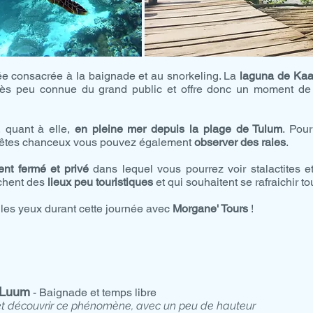
ée consacrée à la baignade et au snorkeling. La
laguna de Ka
rès peu connue du grand public et offre donc un moment de 
, quant à elle,
en pleine mer depuis la plage de Tulum
. Pour
s êtes chanceux vous pouvez également
observer des raies
.
ent fermé et privé
dans lequel vous pourrez voir stalactites et
rchent des
lieux peu touristiques
et qui souhaitent se rafraichir to
les yeux durant cette journée avec
Morgane' Tours
!
 Luum
- Baignade et temps libre
et découvrir ce phénomène, avec un peu de hauteur