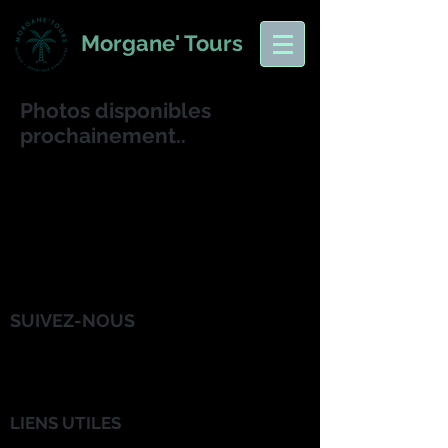
Morgane' Tours
Photos disponibles
prochainement..
SUIVEZ-NOUS
LIENS UTILES