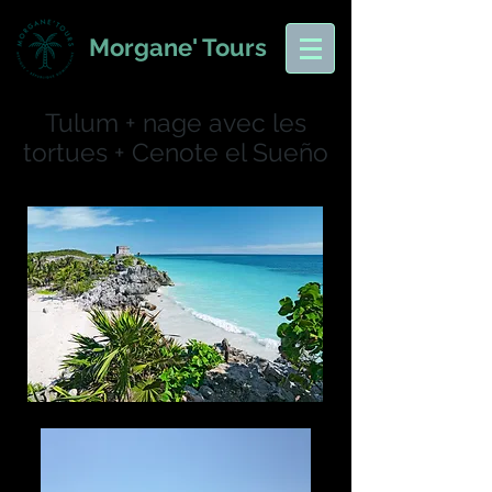
Morgane' Tours
Tulum + nage avec les
tortues + Cenote el Sueño