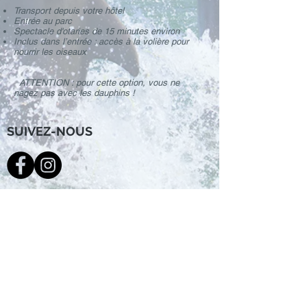
Transport depuis votre hôtel
Entrée au parc
Spectacle d'otaries de 15 minutes environ
Inclus dans l’entrée : accès à la volière pour
nourrir les oiseaux
ATTENTION : pour cette option, vous ne
nagez pas avec les dauphins !
SUIVEZ-NOUS
LIENS UTILES
Accueil
Contact
Excursions Mexique
Excursions République Dominicaine
"Il n'y a d'homme plus complet que