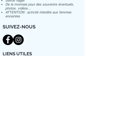
Savoir nager
De la monnaie pour des souvenirs éventuels,
photos, vidéos…
ATTENTION : activité interdite aux femmes
enceintes
SUIVEZ-NOUS
LIENS UTILES
Accueil
Contact
Excursions Mexique
Excursions République Dominicaine
"Il n'y a d'homme plus complet que
celui qui a beaucoup voyagé, qui a
changé vingt fois la forme de sa
pensée et de sa vie."
Alphonse de Lamartine